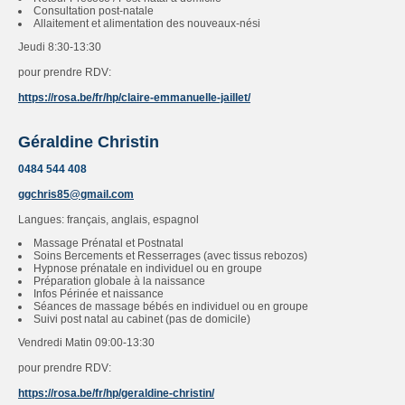
Consultation post-natale
Allaitement et alimentation des nouveaux-nési
Jeudi 8:30-13:30
pour prendre RDV:
https://rosa.be/fr/hp/claire-emmanuelle-jaillet/
Géraldine Christin
0484 544 408
ggchris85@gmail.com
Langues: français, anglais, espagnol
Massage Prénatal et Postnatal
Soins Bercements et Resserrages (avec tissus rebozos)
Hypnose prénatale en individuel ou en groupe
Préparation globale à la naissance
Infos Périnée et naissance
Séances de massage bébés en individuel ou en groupe
Suivi post natal au cabinet (pas de domicile)
Vendredi Matin 09:00-13:30
pour prendre RDV:
https://rosa.be/fr/hp/geraldine-christin/