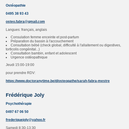
Ostéopathie
0495 38 93 43
osteo.fabra@gmail.com
Langues: français, anglais
Consulation femme enceinte et post-partum
Préparation du bassin à l'accouchement
Consultation bébé (check global, difficulté à l'allaitement ou digestives,
torticolis congénital...)
Consultation bambin, enfant et adolescent
Urgence ostéopathique
Jeudi 15:00-19:00
pour prendre RDV:
https://www.doctoranytime.be/d/osteopathe/sarah-fabra-mestre
Frédérique Joly
Psychothérapie
0497 67 06 50
frederiquejoly@yahoo.fr
Samedi 8:30-13:30