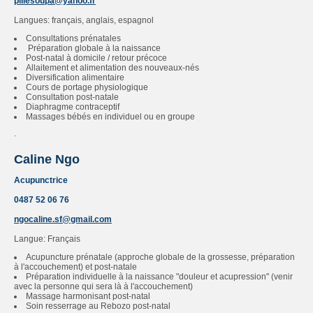
piliesoupa@yahoo.fr
Langues: français, anglais, espagnol
Consultations prénatales
Préparation globale à la naissance
Post-natal à domicile / retour précoce
Allaitement et alimentation des nouveaux-nés
Diversification alimentaire
Cours de portage physiologique
Consultation post-natale
Diaphragme contraceptif
Massages bébés en individuel ou en groupe
Caline Ngo
Acupunctrice
0487 52 06 76
ngocaline.sf@gmail.com
Langue: Français
Acupuncture prénatale (approche globale de la grossesse, préparation
à l'accouchement) et post-natale
Préparation individuelle à la naissance "douleur et acupression" (venir
avec la personne qui sera là à l'accouchement)
Massage harmonisant post-natal
Soin resserrage au Rebozo post-natal